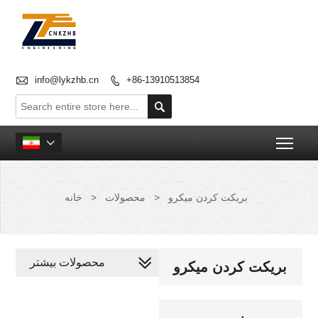

info@lykzhb.cn
+86-13910513854


Togg

بریکت کردن میکرو
>
محصولات
>
خانه
محصولات بیشتر
بریکت کردن میکرو