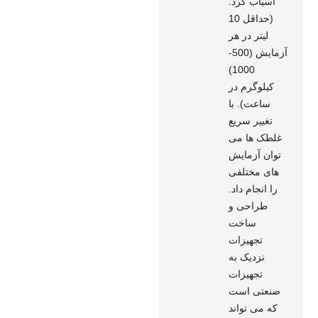
آسیاب کرد.
(حداقل 10
لیتر در هر
آزمایش (500-
1000)
کیلوگرم در
ساعت). با
تغییر سریع
غلطک ها می
توان آزمایش
های مختلفی
را انجام داد.
طراحی و
ساخت
تجهیزات
نزدیک به
تجهیزات
صنعتی است
که می تواند