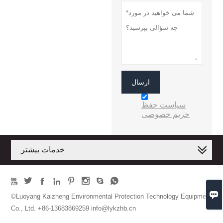
ارسال
سیاست حفظ
حریم خصوصی
خدمات بیشتر









©Luoyang Kaizheng Environmental Protection Technology Equipment
Co., Ltd. +86-13683869259 info@lykzhb.cn