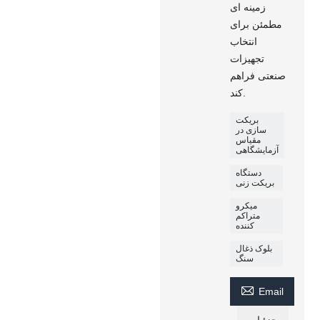
زمینه ای
مطمئن برای
انتخاب
تجهیزات
صنعتی فراهم
کند.
بریکت
سازی در
مقیاس
آزمایشگاهی
دستگاه
بریکت زنی
میکرو
متراکم
کننده
بلوک ذغال
سنگ

Email
جزئیات