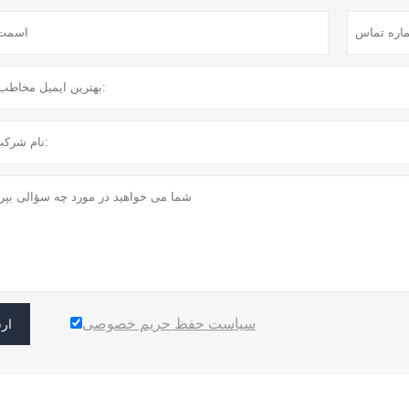
سیاست حفظ حریم خصوصی
ار