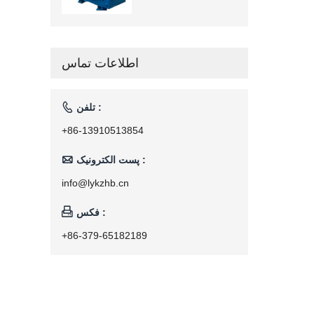
اطلاعات تماس

تلفن :
+86-13910513854

پست الکترونیک :
info@lykzhb.cn

فکس :
+86-379-65182189